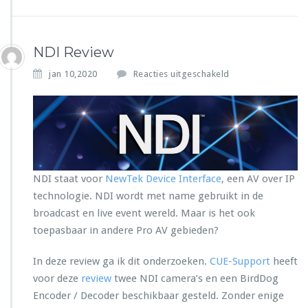
I
T
e
s
NDI Review
t
e
v
jan 10,2020
Reacties uitgeschakeld
r
o
o
r
N
D
I
R
NDI staat voor
NewTek Device Interface
, een AV over IP
e
technologie. NDI wordt met name gebruikt in de
v
i
broadcast en live event wereld. Maar is het ook
e
toepasbaar in andere Pro AV gebieden?
w
In deze review ga ik dit onderzoeken.
CUE-Support
heeft
voor deze
review
twee NDI camera’s en een BirdDog
Encoder / Decoder beschikbaar gesteld. Zonder enige