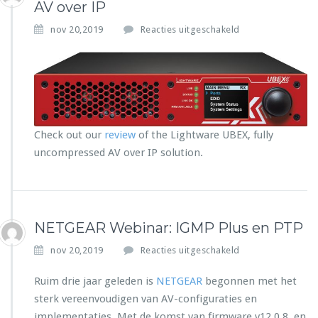
AV over IP
n
d
v
nov 20,2019
Reacties uitgeschakeld
i
o
g
o
d
r
N
e
w
R
Check out our
review
of the Lightware UBEX, fully
e
uncompressed AV over IP solution.
v
i
e
w:
L
NETGEAR Webinar: IGMP Plus en PTP
i
g
v
nov 20,2019
Reacties uitgeschakeld
h
o
t
o
Ruim drie jaar geleden is
NETGEAR
begonnen met het
w
r
sterk vereenvoudigen van
AV-configuraties en
a
N
r
implementaties. Met de komst van firmware v12.0.8. en