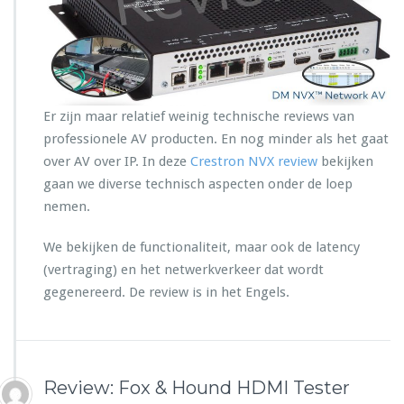
d
e
e
s
r
t
r
r
e
o
v
n
Er zijn maar relatief weinig technische reviews van
i
N
professionele AV producten. En nog minder als het gaat
e
V
w
X
over AV over IP. In deze
Crestron NVX review
bekijken
R
gaan we diverse technisch aspecten onder de loep
e
nemen.
v
i
We bekijken de functionaliteit, maar ook de latency
e
w
(vertraging) en het netwerkverkeer dat wordt
gegenereerd. De review is in het Engels.
Review: Fox & Hound HDMI Tester