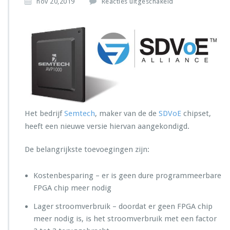
v
nov 20,2019
Reacties uitgeschakeld
P
o
T
o
P
r
S
e
m
t
e
c
h
Het bedrijf
Semtech
, maker van de de
SDVoE
chipset,
k
o
heeft een nieuwe versie hiervan aangekondigd.
n
d
De belangrijkste toevoegingen zijn:
i
g
t
Kostenbesparing – er is geen dure programmeerbare
n
FPGA chip meer nodig
i
e
Lager stroomverbruik – doordat er geen FPGA chip
u
meer nodig is, is het stroomverbruik met een factor
w