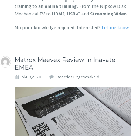
y
s
training to an
online training
. From the Nipkow Disk
t
Mechanical TV to
HDMI, USB-C
and
Streaming Video
.
e
m
No prior knowledge required. Interested?
Let me know
.
s
E
s
s
e
Matrox Maevex Review in Inavate
n
EMEA
t
i
v
okt 9,2020
Reacties uitgeschakeld
a
o
l
o
s
r
/
M
N
a
i
t
p
r
k
o
o
x
w