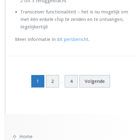
2 tot 3 teruggebracht
e
S
Transceiver functionaliteit – het is nu mogelijk om
D
met één enkele chip te zenden en te ontvangen,
V
tegelijkertijd
o
E
Meer informatie in
dit persbericht
.
c
h
i
p
s
e
t
1
2
4
Volgende
…
a
a
n
Home