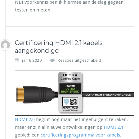
NDI voorkennis ben ik hiermee aan de slag gegaan:
testen en meten.
Certificering HDMI 2.1 kabels
aangekondigd
v
jan 6,2020
Reacties uitgeschakeld
o
o
r
C
e
r
t
i
f
HDMI 2.0
begint nog maar net ingeburgerd te raken,
i
maar er zijn al nieuwe ontwikkelingen op
HDMI 2.1
c
e
gebied: een
certificeringsprogramma voor kabels
.