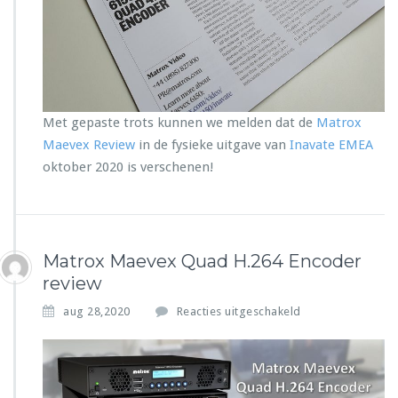
M
D
a
i
e
s
v
k
e
T
x
V
R
Met gepaste trots kunnen we melden dat de
Matrox
e
Maevex Review
in de fysieke uitgave van
Inavate EMEA
v
i
oktober 2020 is verschenen!
e
w
i
n
I
Matrox Maevex Quad H.264 Encoder
n
review
a
v
v
aug 28,2020
Reacties uitgeschakeld
a
o
t
o
e
r
E
M
M