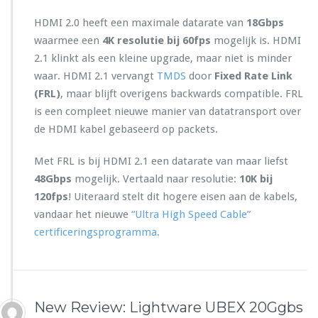
r
i
HDMI 2.0 heeft een maximale datarate van
18Gbps
n
waarmee een
4K resolutie bij 60fps
mogelijk is. HDMI
g
2.1 klinkt als een kleine upgrade, maar niet is minder
H
D
waar. HDMI 2.1 vervangt
TMDS
door
Fixed Rate Link
M
(FRL)
, maar blijft overigens backwards compatible. FRL
I
is een compleet nieuwe manier van datatransport over
2.
de HDMI kabel gebaseerd op packets.
1
k
a
Met FRL is bij HDMI 2.1 een datarate van maar liefst
b
48Gbps
mogelijk. Vertaald naar resolutie:
10K bij
e
120fps
! Uiteraard stelt dit hogere eisen aan de kabels,
l
vandaar het nieuwe
“Ultra High Speed Cable”
s
a
certificeringsprogramma.
a
n
g
e
k
New Review: Lightware UBEX 20Ggbs
o