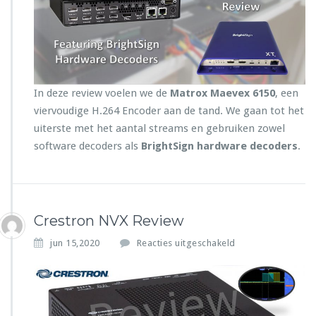
a
E
t
A
r
o
x
M
a
In deze review voelen we de
Matrox Maevex 6150
, een
e
viervoudige H.264 Encoder aan de tand. We gaan tot het
v
uiterste met het aantal streams en gebruiken zowel
e
x
software decoders als
BrightSign hardware decoders
.
Q
u
a
d
H.
Crestron NVX Review
2
6
v
jun 15,2020
Reacties uitgeschakeld
4
o
E
o
n
r
c
C
o
r