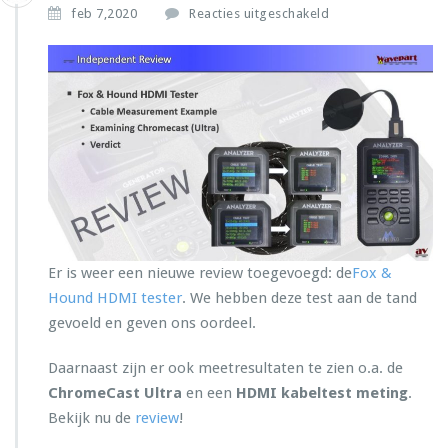
v
feb 7,2020
Reacties uitgeschakeld
o
o
r
R
e
v
i
e
w:
F
o
x
&
Er is weer een nieuwe review toegevoegd: de
Fox &
H
Hound HDMI tester
. We hebben deze test aan de tand
o
gevoeld en geven ons oordeel.
u
n
Daarnaast zijn er ook meetresultaten te zien o.a. de
d
H
ChromeCast Ultra
en een
HDMI kabeltest meting
.
D
Bekijk nu de
review
!
M