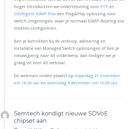
E
e
hoger Introduceren we ondersteuning voor
PTP
en
T
U
G
Intelligent IGMP Plus
een Plug&Play oplossing voor
B
E
switch omgevingen, waar je normaal IGMP-Routing zou
E
A
X
moeten configureren.
R
2
W
0
Ben je betrokken bij de verkoop, advisering en
e
G
b
installatie van Managed Switch oplossingen of ben je
g
i
nieuwsgierig naar dit onderwerp, dan nodigen we je
b
n
s
graag uit voor dit webinar.
a
A
r:
V
De webinars vinden plaatst op
maandag 25 november
I
o
G
om 16:00 uur
en
woensdag 4 december om 16:00 uur.
v
M
e
P
r
P
I
l
P
u
Semtech kondigt nieuwe SDVoE
s
chipset aan
e
n